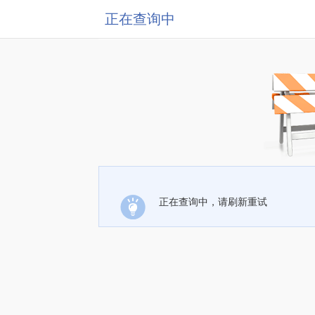
正在查询中
正在查询中，请刷新重试